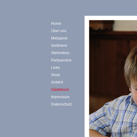
Home
Über uns
Metzgerei
Sortiment
Stehimbiss
Partyservice
Links
Shop
Anfahrt
Gästebuch
Impressum
Datenschutz