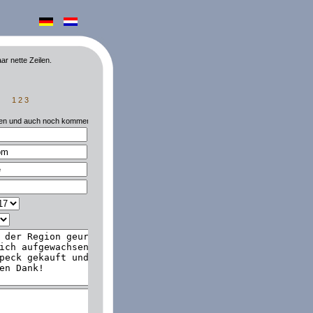
ar nette Zeilen.
1
2
3
iten und auch noch kommentieren.