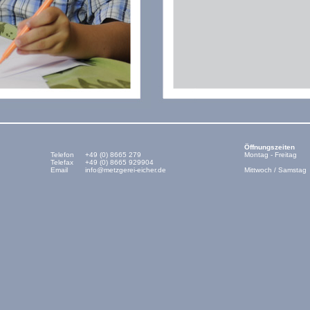
Öffnungszeiten
Telefon
+49 (0) 8665 279
Montag - Freitag
Telefax
+49 (0) 8665 929904
Email
info@metzgerei-eicher.de
Mittwoch / Samstag