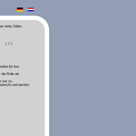
ar nette Zeilen.
1
2
3
aftet für ihre
die Rolle als
r nur zu
rwünscht und werden