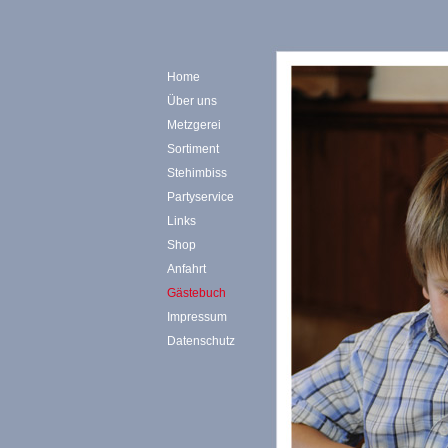
Home
Über uns
Metzgerei
Sortiment
Stehimbiss
Partyservice
Links
Shop
Anfahrt
Gästebuch
Impressum
Datenschutz