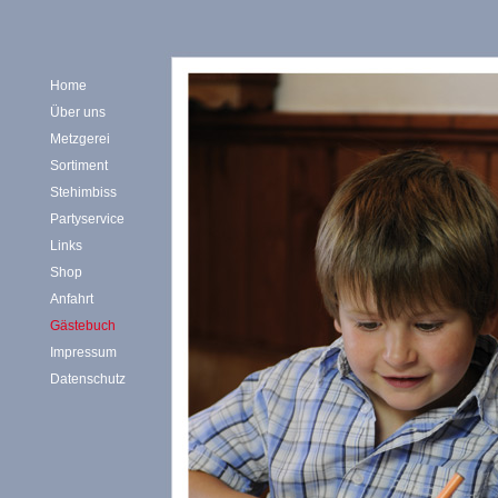
Home
Über uns
Metzgerei
Sortiment
Stehimbiss
Partyservice
Links
Shop
Anfahrt
Gästebuch
Impressum
Datenschutz